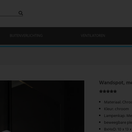
BUITENVERLICHTING
VENTILATOREN
Wandspot, met
Materiaal: Chr
Kleur: chroom
Lampenkap: Met
beweegbare pl
BxHxD: 10 x 13 x