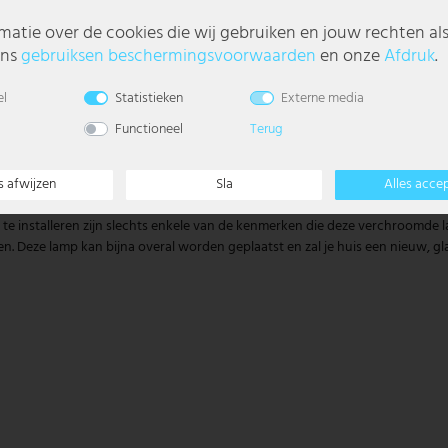
matie over de cookies die wij gebruiken en jouw rechten al
ons
gebruiks­en beschermings­voorwaarden
en onze
Afdruk
.
el
Statistieken
Externe media
Functioneel
Terug
s afwijzen
Sla
Alles acce
te installeren zijn slechts enkele van de kenmerken die deze verchroomde l
en. Deze lamp kan bijna overal worden geplaatst en zal je huis een nieuw, g