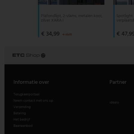
V-TAC
Plafondlijst, 2-vlams, metalen kooi,
Spotlight
zilver XARA I
verplaats
Wofi Leuchten
€ 34,99
€ 47,9
€ 39,99
Informatie over
Partner
Terugkeerportaal
Neem contact met ons op
idealo
Verzending
Betaling
Het bedrijf
Baanaanbod