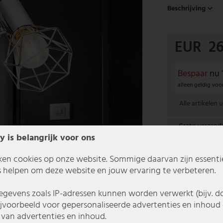
Beschrijving
EUR 26
Bespaar
nu
alleen geldig voo
Alle artikelen u
Gratis verzend
Nederla
y is belangrijk voor ons
ken cookies op onze website. Sommige daarvan zijn essentiee
In 1-3 werkda
 helpen om deze website en jouw ervaring te verbeteren.
gevens zoals IP-adressen kunnen worden verwerkt (bijv. d
ijvoorbeeld voor gepersonaliseerde advertenties en inhoud 
van advertenties en inhoud.