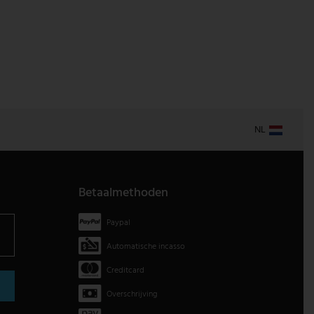
NL
Betaalmethoden
Paypal
Automatische incasso
Creditcard
Overschrijving