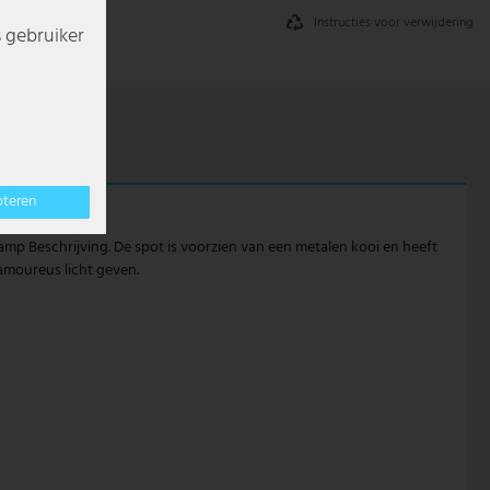
Instructies voor verwijdering
s gebruiker
pteren
amp Beschrijving. De spot is voorzien van een metalen kooi en heeft
lamoureus licht geven.