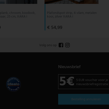
 plank, chroom, kooilook,
Plafondspot strip, 4-vlam, metalen
baar, 25 cm, XARA I
kooi, zilver XARA I
9
€ 54,99
Volg ons op
Nieuwsbrief
5€
5 EUR voucher voor je
nieuwsbriefregistratie
Bestelling annuleren