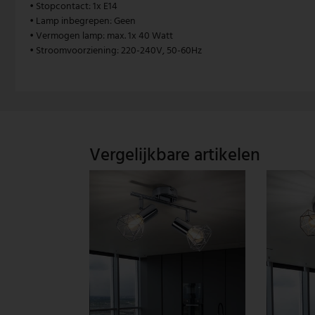
• Stopcontact: 1x E14
• Lamp inbegrepen: Geen
Vintage hanglamp
Paulmann
• Vermogen lamp: max. 1x 40 Watt
• Stroomvoorziening: 220-240V, 50-60Hz
Witte hanglamp
Philips lampen
Trekpendellampen
Rabalux
Reality Leuchten
Vergelijkbare artikelen
Searchlight lampen
Sigor
Sollux
Spot Light lampen
Steinhauer lampen
Trio Leuchten