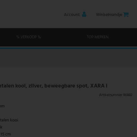
Account
Winkelmandje
% VERKOOP %
TOP MERKEN
alen kooi, zilver, beweegbare spot, XARA I
Artikelnummer
86882
oom
alen kooi
ek
 15 cm