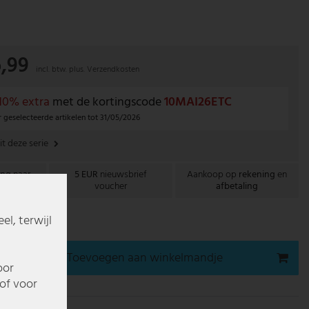
,99
incl. btw. plus.
Verzendkosten
10% extra
met de kortingscode
10MAI26ETC
r geselecteerde artikelen tot 31/05/2026
it deze serie
ing
naar
5 EUR
nieuwsbrief
Aankoop op
rekening
en
nd
voucher
afbetaling
l, terwijl
gen bij u thuis
Toevoegen aan winkelmandje
oor
of voor