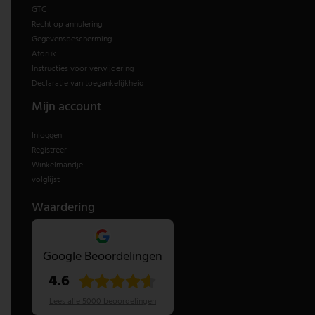
GTC
Recht op annulering
Gegevensbescherming
Afdruk
Instructies voor verwijdering
Declaratie van toegankelijkheid
Mijn account
Inloggen
Registreer
Winkelmandje
volglijst
Waardering
Google Beoordelingen
4.6
Lees alle 5000 beoordelingen