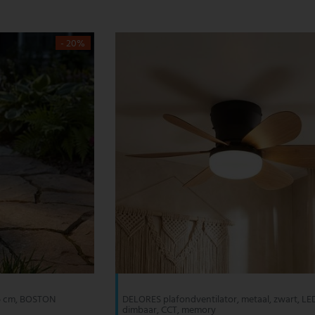
- 20%
 45 cm, BOSTON
DELORES plafondventilator, metaal, zwart, LE
dimbaar, CCT, memory