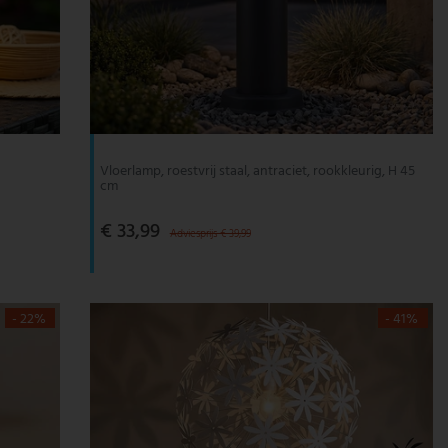
Vloerlamp, roestvrij staal, antraciet, rookkleurig, H 45
cm
€ 33,99
Adviesprijs € 39,99
- 22%
- 41%