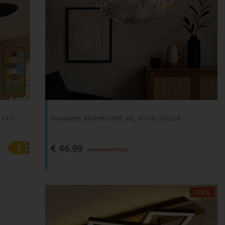
, CCT-
Hanglamp, bloemmotief, wit, 60 cm, STELLA
€ 46,99
Adviesprijs € 79,99
- 29%