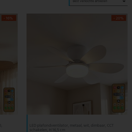
- 16%
- 20%
D,
LED plafondventilator, metaal, wit, dimbaar, CCT
schakelen, H 16,5 cm