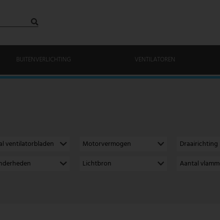
BUITENVERLICHTING
VENTILATOREN
l ventilatorbladen
Motorvermogen
Draairichting
onderheden
Lichtbron
Aantal vlam