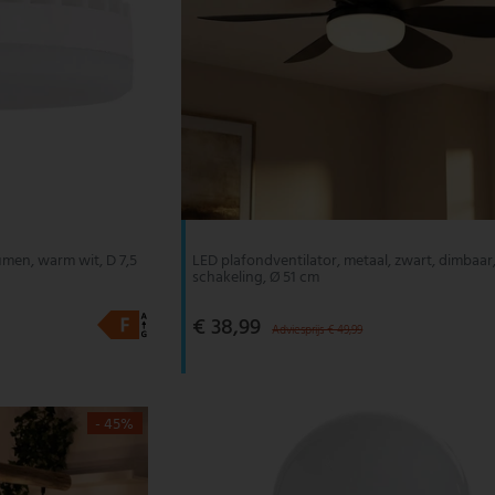
umen, warm wit, D 7,5
LED plafondventilator, metaal, zwart, dimbaar
schakeling, Ø 51 cm
€ 38,99
Adviesprijs € 49,99
- 45%