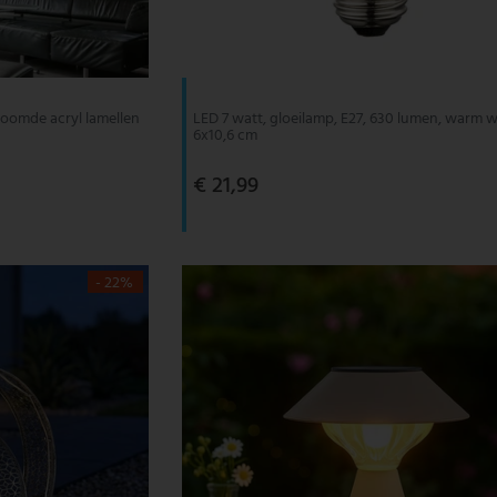
oomde acryl lamellen
LED 7 watt, gloeilamp, E27, 630 lumen, warm w
6x10,6 cm
€ 21,99
- 22%