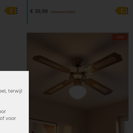
€ 39,99
Adviesprijs € 49,99
- 59%
l, terwijl
oor
of voor