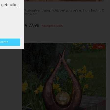
s gebruiker
 H 10,6 cm
Plafondventilator, licht, trekschakelaar, 3 snelheden, D
106,6 cm
€ 77,99
Adviesprijs € 189,99
pteren
- 25%