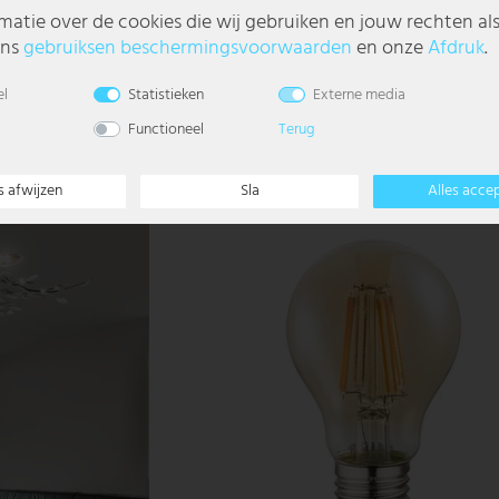
matie over de cookies die wij gebruiken en jouw rechten al
ons
gebruiks­en beschermings­voorwaarden
en onze
Afdruk
.
renhemel, CCT, D 30 cm
LED-lichtbron, zilver, gloeidraad, transparant,
el
Statistieken
Externe media
€ 19,99
Functioneel
Terug
s afwijzen
Sla
Alles acce
- 35%