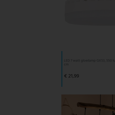
LED 7 watt gloeilamp GX53, 550 l
cm
€ 21,99