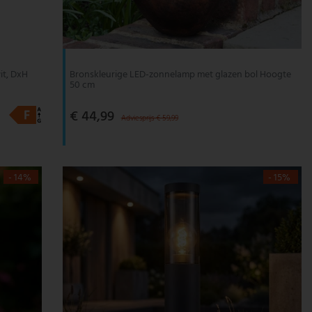
it, DxH
Bronskleurige LED-zonnelamp met glazen bol Hoogte
50 cm
€ 44,99
Adviesprijs € 59,99
- 14%
- 15%