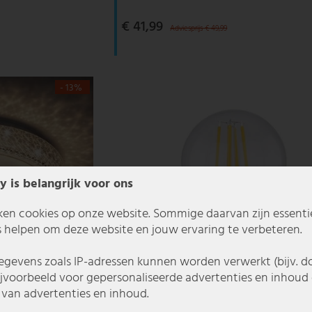
€ 41,99
Adviesprijs € 49,99
- 13%
y is belangrijk voor ons
ken cookies op onze website. Sommige daarvan zijn essentiee
 helpen om deze website en jouw ervaring te verbeteren.
gevens zoals IP-adressen kunnen worden verwerkt (bijv. d
ijvoorbeeld voor gepersonaliseerde advertenties en inhoud 
van advertenties en inhoud.