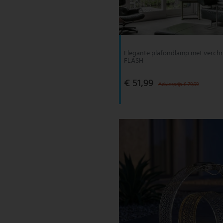
V-TAC
Wofi Leuchten
Elegante plafondlamp met verchr
FLASH
€ 51,99
Adviesprijs € 79,99