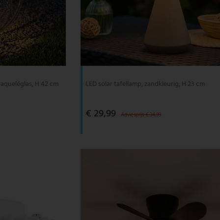
raqueléglas, H 42 cm
LED solar tafellamp, zandkleurig, H 23 cm
€ 29,99
Adviesprijs € 34,99