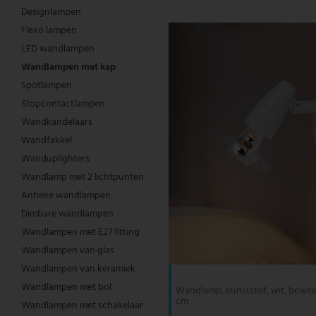
Designlampen
Tafellampen
Plafondlampen met bollen
Dimbare hanglamp
Kroonluchter met kap
Industriële staande lamp
Bureaulamp
Wandfakkel
Slaapkamerlampen
Nachtlampjes
Maritieme lampen
LED buitenwandlampen
Tuinlantaarns
Zonne tafellampen
Lichtslingers
Hotelverlichting
Mobiele werklampen
Esto Lighting
Eglo tafellampen
Globo staande lampen
Hoofdtelefoons
Paviljoens
Flexo lampen
LED wandlampen
Wandlampen
Moderne plafondlampen
Hanglamp boven eettafel
Moderne kroonluchter
Klassieke staande lamp
Kristallen tafellampen
Wanduplighters
Lampen voor de woonkamer
Staande lampen kinderkamer
Moderne lampen
Moderne buitenwandlamp
Zonne wandlamp
Sterren
Industriële verlichting
Noodverlichting
Fabas Luce
Eglo wandlampen
Globo tafellampen
Kabels en adapters voor DJ-apparatuur
Bescherming tegen zon, wind & zicht
Wandlampen met kap
Verlichtingsaccessoires
Plafondlampen met sterrenhemel effect
Glazen hanglamp
Zwarte kroonluchter
Staande lamp met kap
Houten tafellamp
Wandlamp met 2 lichtpunten
Tafellampen kinderkamer
Oosterse lampen
Ronde buitenwandlamp
Zonneverlichting balkon
Kantoorverlichting
Straatlampen
Fischer en Honsel
Globo tuinverlichting
Tuindecoraties
Spotlampen
Stopcontactlampen
Plafondspots
Gouden hanglamp
Zilveren kroonluchter
Zwarte staande lamp
Bolle tafellamp
Antieke wandlampen
Wandlampen kinderkamer
Retro lampen
RVS buitenwandlampen
Magazijnverlichting
Stralers met bewegingssensor
Fischer Leuchten
Globo wandlampen
Wandkandelaars
Wandfakkel
Designlampen
Grijze hanglamp
Vintage kroonluchter
Vintage staande lamp
Moderne tafellamp
Dimbare wandlampen
Scandinavische lampen
Trapverlichting
Parkeerplaatsverlichting
Verlichting voor vochtige ruimtes
Globo Lighting
Wanduplighters
Wandlamp met 2 lichtpunten
LED plafondlamp
In hoogte verstelbare hanglamp
Witte kroonluchter
Witte staande lamp
Oplaadbare tafellampen
Wandlampen met E27 fitting
Tiffany lamp
Tuinfakkels
Praktijkverlichting
Waterdichte armaturen
Hilight
Antieke wandlampen
LED panelen
Houten hanglamp
LED kroonluchter
Design staande lampen
Tafellamp met ringen
Wandlampen van glas
Up & down buitenverlichting
Restaurantverlichting
Waterdichte armaturen sets
Heitronic lampen
Dimbare wandlampen
Wandlampen met E27 fitting
Plafondlamp met kap
Industriële hanglamp
Staande lampen met E27 fitting
Tafellamp met kap
Wandlampen van keramiek
Wandlantaarns voor buiten
Stalverlichting
Werkverlichting
Honsel Leuchten
Wandlampen van glas
Wandlampen van keramiek
Plafondspot
Kristallen hanglamp
Gebogen staande lampen
Zwarte tafellamp
Wandlampen met bol
Witte buitenwandlamp
Trapverlichting binnen
Kanlux
Wandlampen met bol
Wandlamp, kunststof, wit, beweeg
cm
Wandlampen met schakelaar
Bolle hanglamp
Moderne staande lampen
Paddenstoel lamp
Wandlampen met schakelaar
Zwarte buitenwandlampen
Werkplekverlichting
Ledino