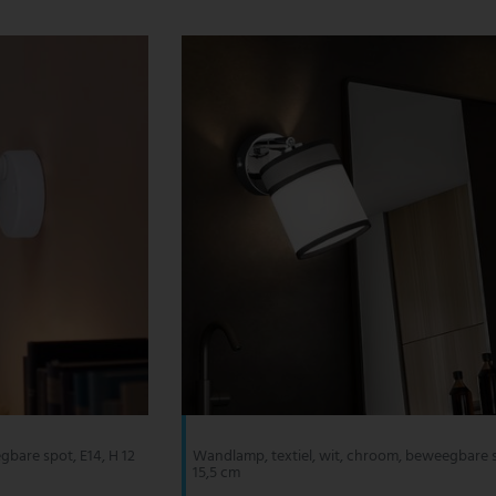
bare spot, E14, H 12
Wandlamp, textiel, wit, chroom, beweegbare 
15,5 cm