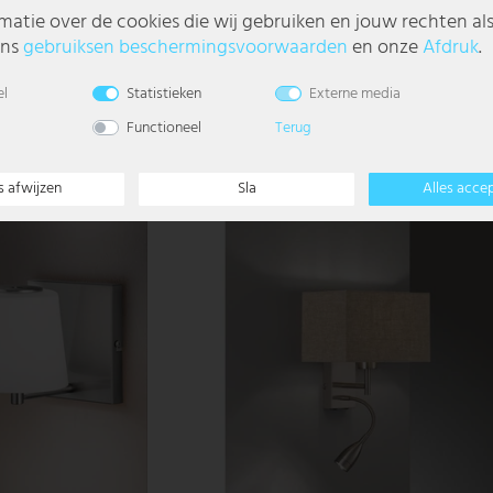
matie over de cookies die wij gebruiken en jouw rechten al
 19 cm
Wandlamp, beweegbare spot, rookglas, H 12,
ons
gebruiks­en beschermings­voorwaarden
en onze
Afdruk
.
€ 29,99
el
Statistieken
Externe media
Functioneel
Terug
s afwijzen
Sla
Alles acce
- 75%