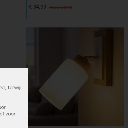
€ 34,99
Adviesprijs € 39,99
l, terwijl
oor
of voor