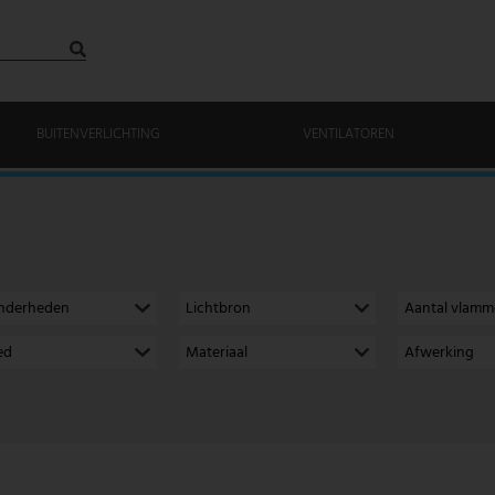
BUITENVERLICHTING
VENTILATOREN
onderheden
Lichtbron
Aantal vlam
ed
Materiaal
Afwerking