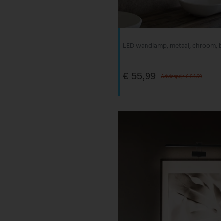
V-TAC
Wofi Leuchten
LED wandlamp, metaal, chroom,
€ 55,99
Adviesprijs € 84,99