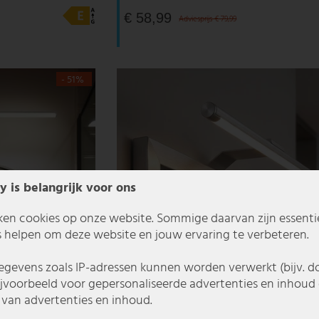
€ 58,99
Adviesprijs € 79,99
- 51%
y is belangrijk voor ons
ken cookies op onze website. Sommige daarvan zijn essentiee
 helpen om deze website en jouw ervaring te verbeteren.
gevens zoals IP-adressen kunnen worden verwerkt (bijv. d
ijvoorbeeld voor gepersonaliseerde advertenties en inhoud 
van advertenties en inhoud.