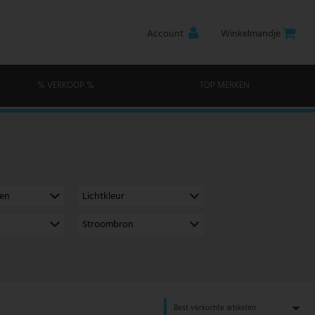
Account
Winkelmandje
% VERKOOP %
TOP MERKEN
men
Lichtkleur
Stroombron