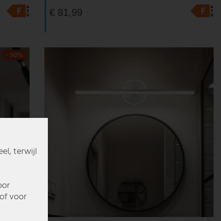
€ 81,99
- 30%
l, terwijl
oor
of voor