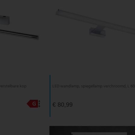
verstelbare kop
LED wandlamp, spiegellamp verchroomd, L 6
€ 80,99