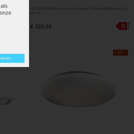
 als
LED plafondlamp zwart, dimbaar, afstandsbediening, D
60 cm
onze
€ 320,99
- 3%
pteren