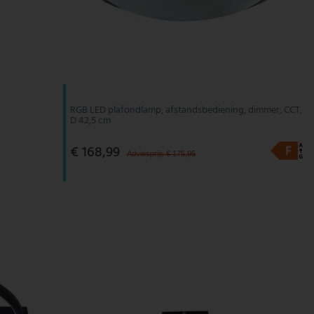
RGB LED plafondlamp, afstandsbediening, dimmer, CCT,
D 42,5 cm
€ 168,99
Adviesprijs € 175,95