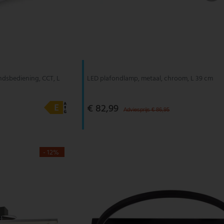
ndsbediening, CCT, L
LED plafondlamp, metaal, chroom, L 39 cm
€ 82,99
Adviesprijs € 86,95
- 12%