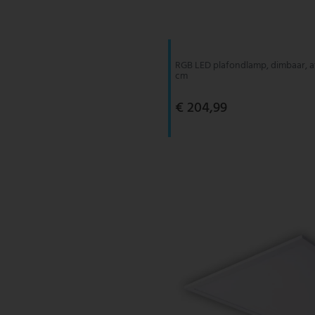
V-TAC
Wofi Leuchten
RGB LED plafondlamp, dimbaar, a
cm
€ 204,99