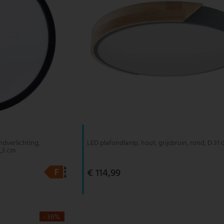
dverlichting,
LED plafondlamp, hout, grijsbruin, rond, D 31
,3 cm
€ 114,99
- 36%