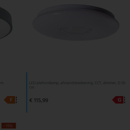
 cm
LED plafondlamp, afstandsbediening, CCT, dimmer, D 50
cm
€ 115,99
- 15%