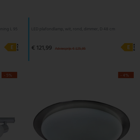
ning L 95
LED plafondlamp, wit, rond, dimmer, D 48 cm
€ 121,99
Adviesprijs € 125,95
- 5%
- 4%