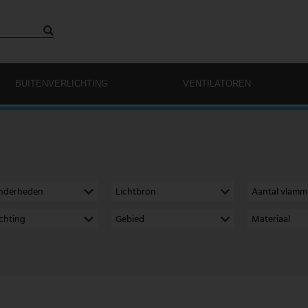
BUITENVERLICHTING
VENTILATOREN
onderheden
Lichtbron
Aantal vlam
richting
Gebied
Materiaal