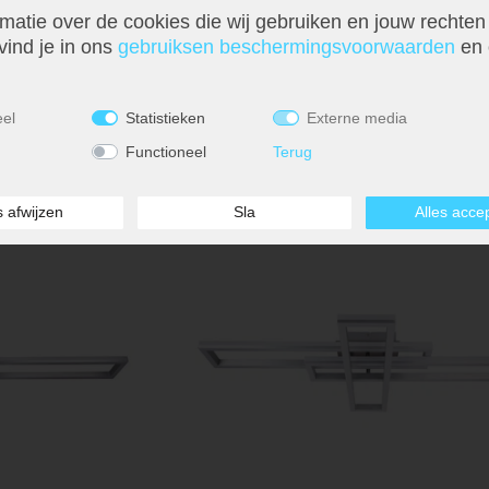
matie over de cookies die wij gebruiken en jouw rechten
dverlichting,
LED plafondlamp, zwart, dimbaar, L 53 cm
4 cm
vind je in ons
gebruiks­en beschermings­voorwaarden
en 
€ 143,99
eel
Statistieken
Externe media
Functioneel
Terug
s afwijzen
Sla
Alles acce