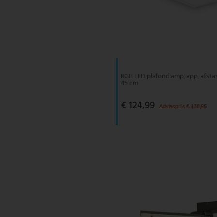
RGB LED plafondlamp, app, afsta
45 cm
€ 124,99
Adviesprijs € 138,95