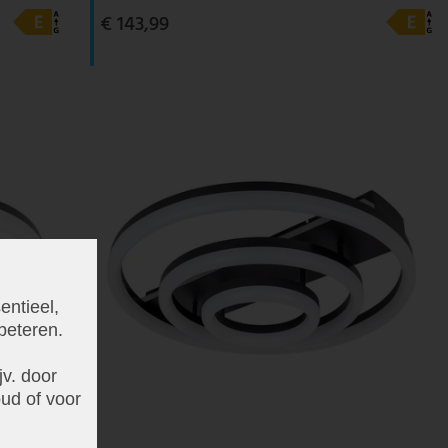
€ 143,99
entieel,
beteren.
v. door
ud of voor