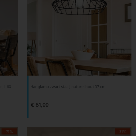
r, L 60
Hanglamp zwart staal, naturel hout 37 cm
€ 61,99
- 71%
- 31%