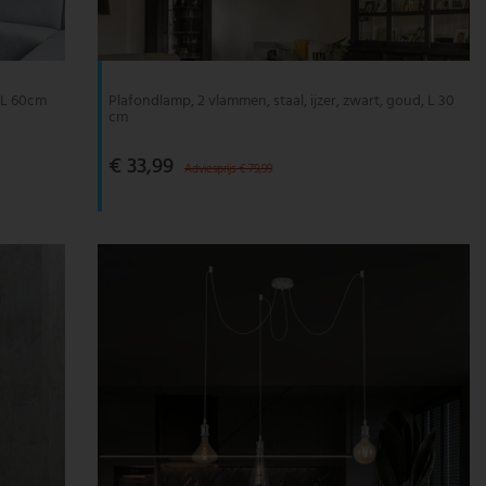
 L 60cm
Plafondlamp, 2 vlammen, staal, ijzer, zwart, goud, L 30
cm
€ 33,99
Adviesprijs € 79,99