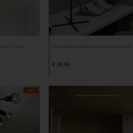
pots, L 38 cm,
Verstelbare tafellamp, zwart, hoogte 48,5 cm
€ 39,99
- 38%