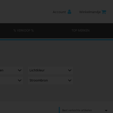
Account
Winkelmandje
% VERKOOP %
TOP MERKEN
men
Lichtkleur
Stroombron