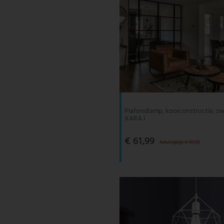
Plafondlamp, kooiconstructie, zw
XARA I
€ 61,99
Adviesprijs € 99,99