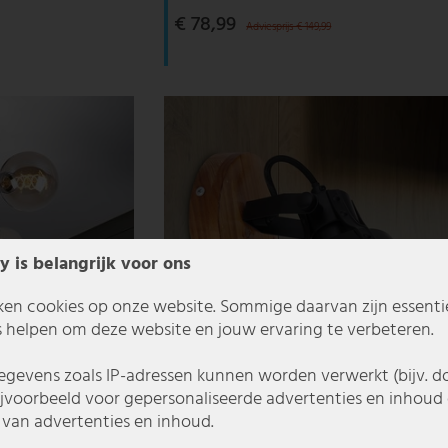
€ 78,99
Adviesprijs € 149,99
y is belangrijk voor ons
ken cookies op onze website. Sommige daarvan zijn essentiee
 helpen om deze website en jouw ervaring te verbeteren.
gevens zoals IP-adressen kunnen worden verwerkt (bijv. d
ijvoorbeeld voor gepersonaliseerde advertenties en inhoud 
van advertenties en inhoud.