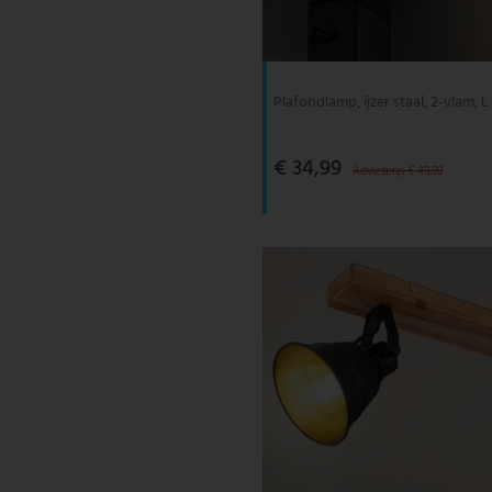
V-TAC
Wofi Leuchten
Plafondlamp, ijzer staal, 2-vlam, 
€ 34,99
Adviesprijs € 49,99