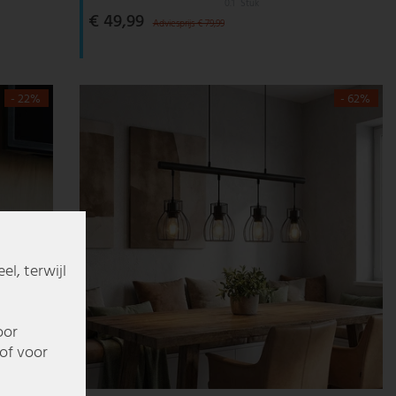
0.1
Stuk
€ 49,99
Adviesprijs € 79,99
- 22%
- 62%
l, terwijl
oor
of voor