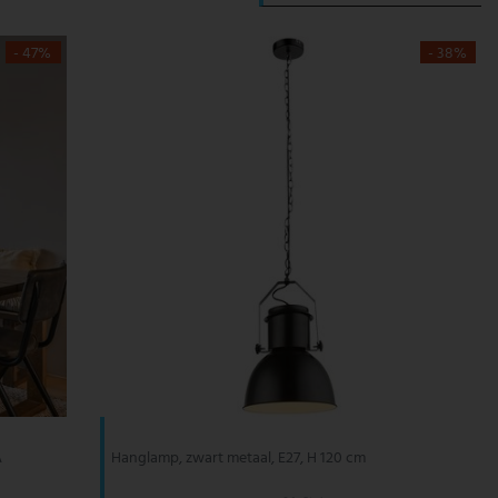
- 47%
- 38%
A
Hanglamp, zwart metaal, E27, H 120 cm