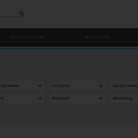
BUITENVERLICHTING
VENTILATOREN
onderheden
Lichtbron
Aantal vlam
ed
Materiaal
Afwerking