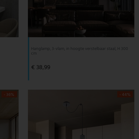
Hanglamp, 3-vlam, in hoogte verstelbaar staal, H 300
cm
€ 38,99
- 36%
- 44%