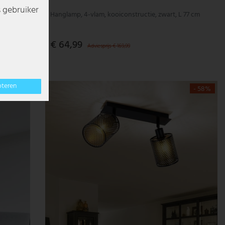
s gebruiker
Hanglamp, 4-vlam, kooiconstructie, zwart, L 77 cm
€ 64,99
Adviesprijs € 169,99
pteren
- 76%
- 58%