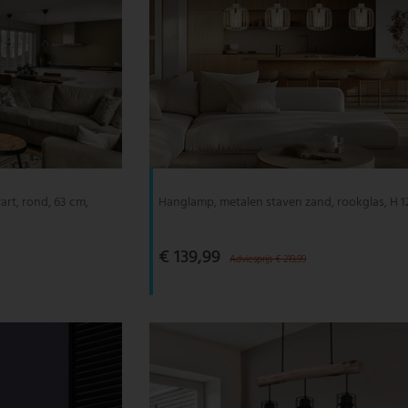
art, rond, 63 cm,
Hanglamp, metalen staven zand, rookglas, H 
€ 139,99
Adviesprijs € 219,99