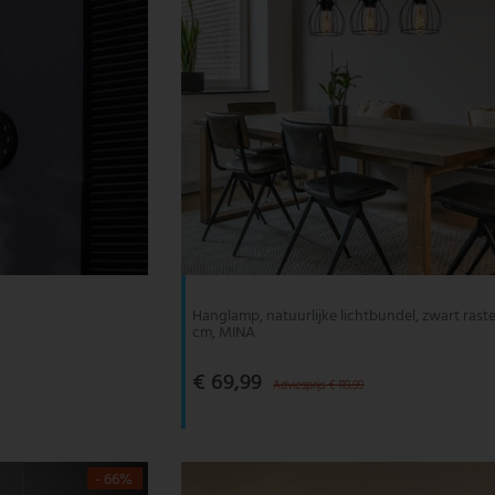
Hanglamp, natuurlijke lichtbundel, zwart raste
cm, MINA
€ 69,99
Adviesprijs € 119,99
- 66%