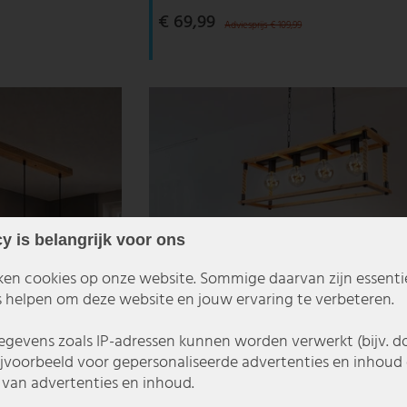
€ 69,99
Adviesprijs € 109,99
y is belangrijk voor ons
ken cookies op onze website. Sommige daarvan zijn essentiee
 helpen om deze website en jouw ervaring te verbeteren.
gevens zoals IP-adressen kunnen worden verwerkt (bijv. d
ijvoorbeeld voor gepersonaliseerde advertenties en inhoud 
van advertenties en inhoud.