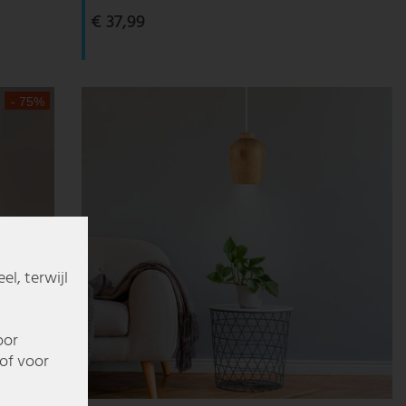
€ 37,99
- 75%
l, terwijl
oor
of voor