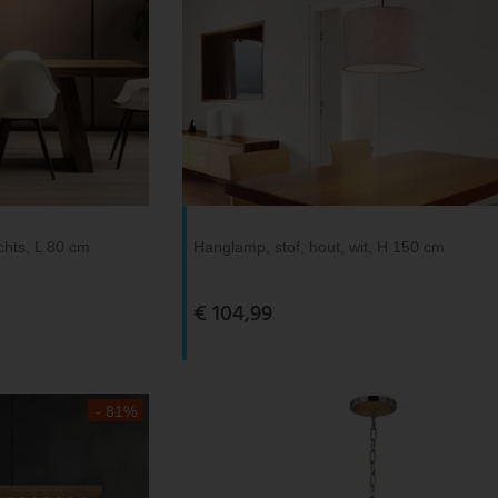
chts, L 80 cm
Hanglamp, stof, hout, wit, H 150 cm
€ 104,99
- 81%