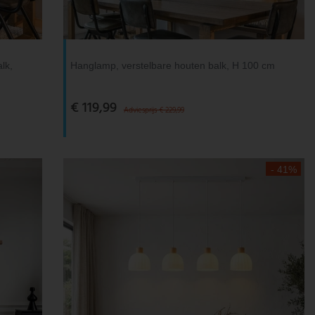
lk,
Hanglamp, verstelbare houten balk, H 100 cm
€ 119,99
Adviesprijs € 229,99
- 41%