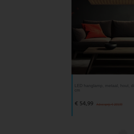
LED hanglamp, metaal, hout, di
cm
€ 54,99
Adviesprijs € 289,99