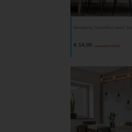
V-TAC
Wofi Leuchten
Hanglamp, houteffect zwart, br
€ 54,99
Adviesprijs € 229,99