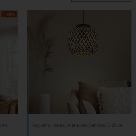
- 36%
chts,
Hanglamp, metaal, mat zwart, bamboe, D 20 cm