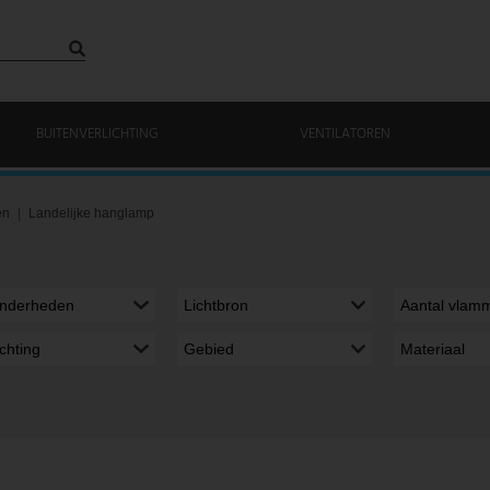
BUITENVERLICHTING
VENTILATOREN
en
Landelijke hanglamp
onderheden
Lichtbron
Aantal vlam
richting
Gebied
Materiaal