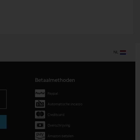
NL
Betaalmethoden
Paypal
Automatische incasso
Creditcard
Overschrijving
Amazon betalen