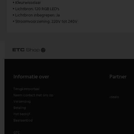
• Kleurwisselaar
• Lichtbron: 120 RGB LED's
Vintage hanglamp
Paulmann
• Lichtbron inbegrepen: Ja
• Stroomvoorziening: 220V tot 240V
Witte hanglamp
Philips lampen
Trekpendellampen
Rabalux
Reality Leuchten
Searchlight lampen
Informatie over
Partner
Sigor
Terugkeerportaal
Sollux
Neem contact met ons op
idealo
Verzending
Spot Light lampen
Betaling
Het bedrijf
Steinhauer lampen
Baanaanbod
Trio Leuchten
GTC