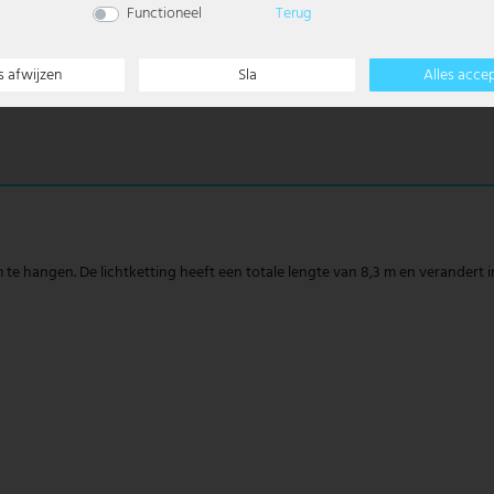
Functioneel
Terug
s afwijzen
Sla
Alles acce
 hangen. De lichtketting heeft een totale lengte van 8,3 m en verandert in