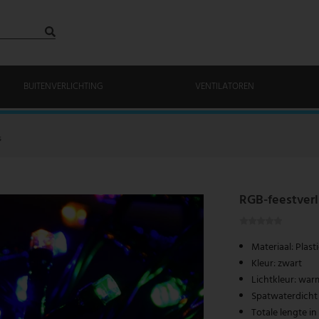
BUITENVERLICHTING
VENTILATOREN
s
RGB-feestverli
Materiaal: Plast
Kleur: zwart
Lichtkleur: war
Spatwaterdicht
Totale lengte in