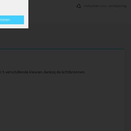
Instructies voor verwijdering
pteren
 5 verschillende kleuren dankzij de lichtbronnen.