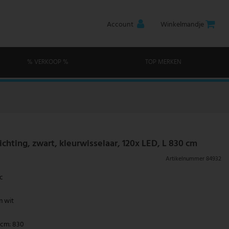
Account
Winkelmandje
% VERKOOP %
TOP MERKEN
chting, zwart, kleurwisselaar, 120x LED, L 830 cm
Artikelnummer
84932
ic
m wit
 cm: 830