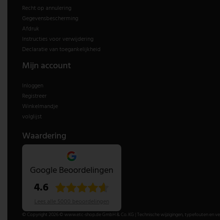
Recht op annulering
V-TAC
Gegevensbescherming
Afdruk
Instructies voor verwijdering
Wofi Leuchten
Declaratie van toegankelijkheid
Mijn account
Inloggen
Registreer
Winkelmandje
volglijst
Waardering
Google Beoordelingen
4.6
Lees alle 5000 beoordelingen
© Copyright 2026 © www.etc-shop.de GmbH & Co. KG | Technische wijzigingen, typefouten en verg