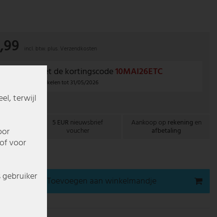
,99
incl. btw. plus.
Verzendkosten
10% extra
met de kortingscode
10MAI26ETC
r geselecteerde artikelen tot 31/05/2026
l, terwijl
it deze serie
ing
naar
5 EUR
nieuwsbrief
Aankoop op
rekening
en
oor
nd
voucher
afbetaling
of voor
gen bij u thuis
s gebruiker
Toevoegen aan winkelmandje