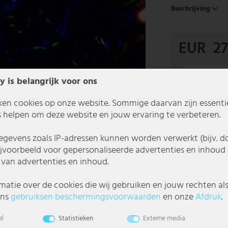
Beschrijving
EUR 27
Bespaar
nu
y is belangrijk voor ons
alleen geldig voo
ken cookies op onze website. Sommige daarvan zijn essentiee
Alle artikelen u
 helpen om deze website en jouw ervaring te verbeteren.
Gratis verzend
gevens zoals IP-adressen kunnen worden verwerkt (bijv. d
Nederla
ijvoorbeeld voor gepersonaliseerde advertenties en inhoud 
van advertenties en inhoud.
In 1-3 werkda
matie over de cookies die wij gebruiken en jouw rechten al
ons
gebruiks­en beschermings­voorwaarden
en onze
Afdruk
.
el
Statistieken
Externe media