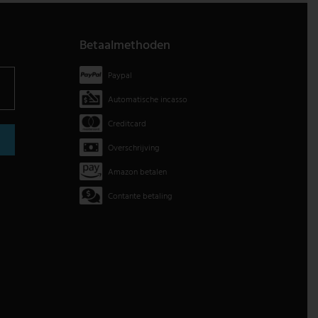
Betaalmethoden
Paypal
Automatische incasso
Creditcard
Overschrijving
Amazon betalen
Contante betaling