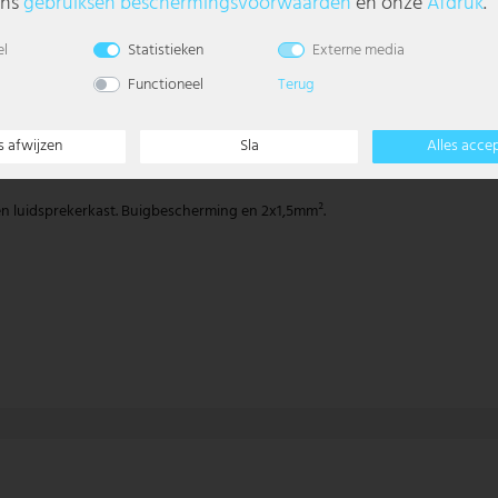
ons
gebruiks­en beschermings­voorwaarden
en onze
Afdruk
.
el
Statistieken
Externe media
Functioneel
Terug
s afwijzen
Sla
Alles acce
 en luidsprekerkast. Buigbescherming en 2x1,5mm².