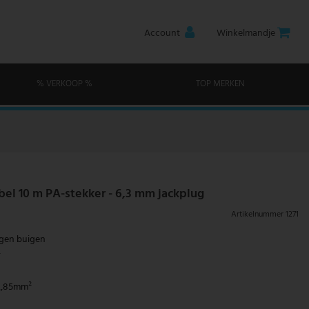
Account
Winkelmandje
% VERKOOP %
TOP MERKEN
bel 10 m PA-stekker - 6,3 mm jackplug
Artikelnummer
1271
gen buigen
r
2,85mm²