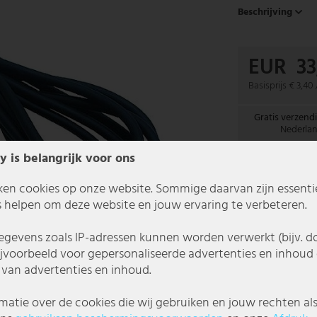
Beschrijving
EUR 33
Basisprijs
€ 3,40
Gratis verzend
Nederla
y is belangrijk voor ons
In 1-3 werkda
ken cookies op onze website. Sommige daarvan zijn essentiee
 helpen om deze website en jouw ervaring te verbeteren.
gevens zoals IP-adressen kunnen worden verwerkt (bijv. d
ijvoorbeeld voor gepersonaliseerde advertenties en inhoud 
van advertenties en inhoud.
matie over de cookies die wij gebruiken en jouw rechten al