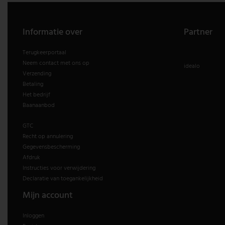
V-TAC
Informatie over
Partner
Wofi Leuchten
Terugkeerportaal
Neem contact met ons op
idealo
Verzending
Betaling
Het bedrijf
Baanaanbod
GTC
Recht op annulering
Gegevensbescherming
Afdruk
Instructies voor verwijdering
Declaratie van toegankelijkheid
Mijn account
Inloggen