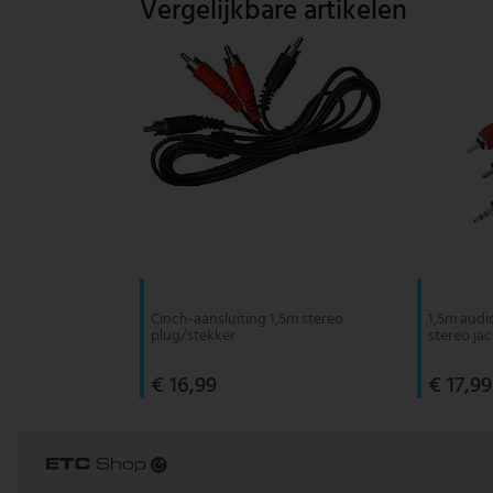
Vergelijkbare artikelen
Vintage hanglamp
Paulmann
Witte hanglamp
Philips lampen
Trekpendellampen
Rabalux
Reality Leuchten
Searchlight lampen
Sigor
Cinch-aansluiting 1,5m stereo
1,5m audi
Sollux
plug/stekker
stereo ja
€ 16,99
€ 17,99
Spot Light lampen
Steinhauer lampen
Trio Leuchten