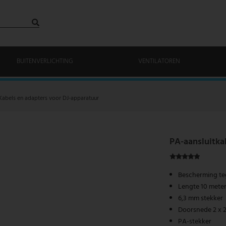
BUITENVERLICHTING
VENTILATOREN
Kabels en adapters voor DJ-apparatuur
PA-aansluitka
Bescherming te
Lengte 10 mete
6,3 mm stekker
Doorsnede 2 x 
PA-stekker