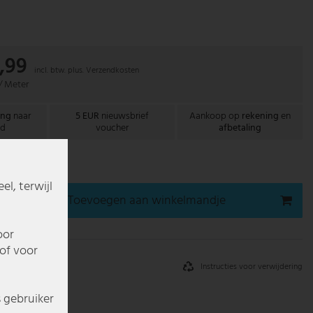
,99
incl. btw. plus.
Verzendkosten
 / Meter
ing
naar
5 EUR
nieuwsbrief
Aankoop op
rekening
en
nd
voucher
afbetaling
gen bij u thuis
l, terwijl
Toevoegen aan winkelmandje
oor
of voor
Instructies voor verwijdering
s gebruiker