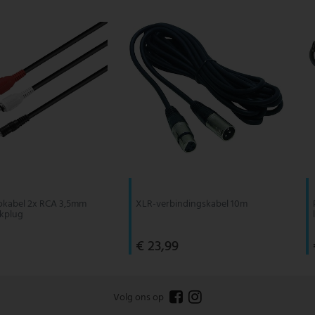
okabel 2x RCA 3,5mm
XLR-verbindingskabel 10m
ckplug
€ 23,99
Volg ons op