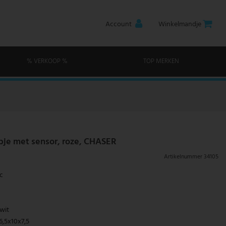
Account
Winkelmandje
% VERKOOP %
TOP MERKEN
je met sensor, roze, CHASER
Artikelnummer
34105
ic
 wit
 6,5x10x7,5