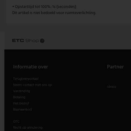
• Opstarttijd tot 100%: 1s (seconden)
V-TAC
Dit artikel is niet bedoeld voor ruimteverlichting.
Wofi Leuchten
Informatie over
Partner
Terugkeerportaal
Neem contact met ons op
idealo
Verzending
Betaling
Het bedrijf
Baanaanbod
GTC
Recht op annulering