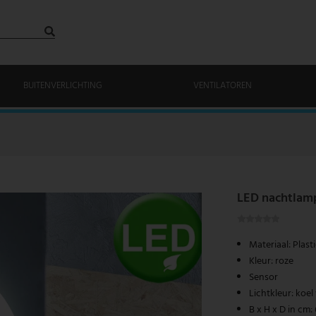
BUITENVERLICHTING
VENTILATOREN
LED nachtlamp
Materiaal: Plast
Kleur: roze
Sensor
Lichtkleur: koel
B x H x D in cm: