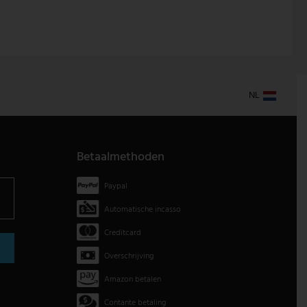
NL
Betaalmethoden
Paypal
Automatische incasso
Creditcard
Overschrijving
Amazon betalen
Contante betaling