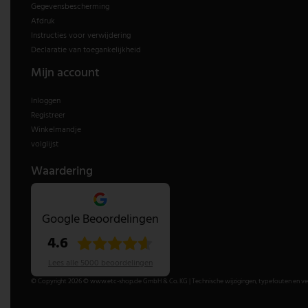
Gegevensbescherming
Afdruk
Instructies voor verwijdering
Declaratie van toegankelijkheid
Mijn account
Inloggen
Registreer
Winkelmandje
volglijst
Waardering
Google Beoordelingen
4.6
Lees alle 5000 beoordelingen
© Copyright 2026 © www.etc-shop.de GmbH & Co. KG | Technische wijzigingen, typefouten en verg