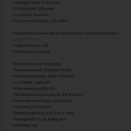
• Wattage lamp: 1x 0,6 watt
• Lichtstroom: 20 lumen
Vintage hanglamp
Paulmann
• Lichtkleur: koel wit
• Stroomvoorziening: 220-240V
Witte hanglamp
Philips lampen
• De lampen kunnen niet in het armatuur worden vervangen.
Trekpendellampen
Rabalux
Details lichtbron
• Type lichtbron: LED
Reality Leuchten
• Materiaal: Kunststof
Searchlight lampen
• Lichtstroom: 20 lm (lumen)
• Energieverbruik: 0,6 kWh/1000h
Sigor
• Kleurtemperatuur: 6400 K (Kelvin)
• Lichtkleur: warm wit
• Kleurweergave (Ra): 80
Sollux
• Nominaal energieverbruik: 0,6 W (watt)
• Nominale levensduur: 20.000 uur
Spot Light lampen
• Schakelcycli: 10.000x
• Bedrijfsspanning: 220-240 V (volt)
Steinhauer lampen
• Kwikgehalte: 0 mg (milligram)
• Dimbaar: nee
Trio Leuchten