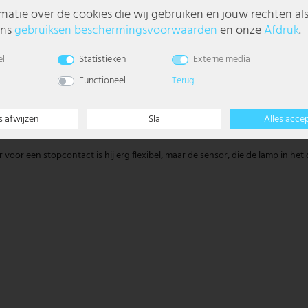
matie over de cookies die wij gebruiken en jouw rechten al
ons
gebruiks­en beschermings­voorwaarden
en onze
Afdruk
.
el
Statistieken
Externe media
Functioneel
Terug
s afwijzen
Sla
Alles acce
 voor een stopcontact is hij erg flexibel, maar de sensor, die de lamp in het