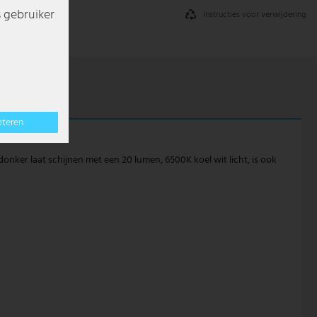
s gebruiker
Instructies voor verwijdering
pteren
 donker laat schijnen met een 20 lumen, 6500K koel wit licht, is ook