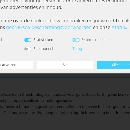
ijvoorbeeld voor gepersonaliseerde advertenties en inhoud 
van advertenties en inhoud.
matie over de cookies die wij gebruiken en jouw rechten al
ons
gebruiks­en beschermings­voorwaarden
en onze
Afdruk
.
el
Statistieken
Externe media
Functioneel
Terug
s afwijzen
Sla
Alles acce
iciënte LED-technologie en is ideaal voor gerichte verlichting van keu
eet past bij verschillende inrichtingsstijlen.
it licht dat een gezellige sfeer creëert en toch een heldere, gerichte ver
nds. De hoogwaardige afwerking en gelijkmatige lichtverdeling benadrukke