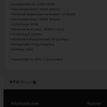
• Energieverbruik: 1 kWh/1000h
V-TAC
• Kleurtemperatuur: 3000K (Kelvin)
• Nominaal opgenomen vermogen: 1 W (Watt)
• Kleurtemperatuur: 3000K (Kelvin)
Wofi Leuchten
- Lichtstroom: 85 lm
• Nominale levensduur: 30.000 u (uur)
• Schakelcycli: 20.000x
• Nominale halfwaardehoek: 110 (graden)
• Kwikgehalte: 0 mg (milligram)
• Dimbaar: Geen
• Opwarmtijd tot 60%: 1 s (seconden)
Informatie over
Partner