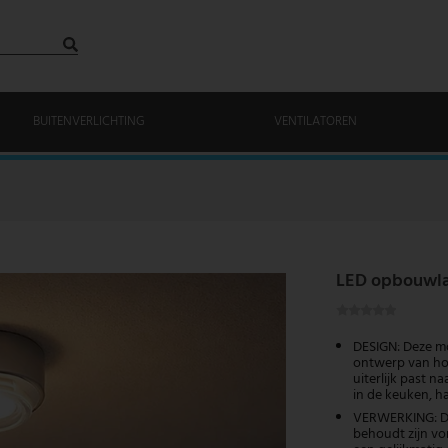
BUITENVERLICHTING
VENTILATOREN
LED opbouwlam
DESIGN: Deze m
ontwerp van hoo
uiterlijk past 
in de keuken, h
VERWERKING: De
behoudt zijn vo