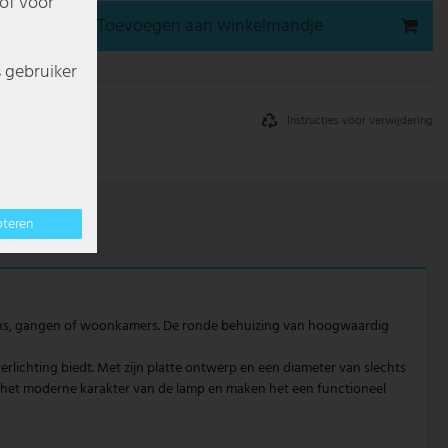
of voor
Toevoegen aan winkelmandje
s gebruiker
Instructies voor verwijdering
pteren
kens, gangen of woonkamers. De ronde behuizing van hoogwaardig
lichting biedt. Met zijn platte ontwerp en een diameter van slechts
n het moderne karakter van de lamp en maken het een functioneel