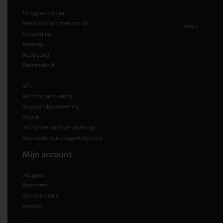
Terugkeerportaal
Neem contact met ons op
idealo
Verzending
Betaling
Het bedrijf
Baanaanbod
GTC
Recht op annulering
Gegevensbescherming
Afdruk
Instructies voor verwijdering
Declaratie van toegankelijkheid
Mijn account
Inloggen
Registreer
Winkelmandje
volglijst