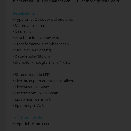
In het armatuur is permanent een LED-lichtbron geïnstalleerd.
Vintage hanglamp
Paulmann
Details lamp
• Type lamp: Opbouw plafondlamp
Witte hanglamp
Philips lampen
• Materiaal: metaal
• Kleur: zilver
Trekpendellampen
Rabalux
• Beschermingsklasse: IP20
• Transformator niet inbegrepen
Reality Leuchten
• OMLAAG verlichting
• Kabellengte: 180 cm
• Diameter x hoogte in cm: 4 x 3,2
Searchlight lampen
• Stopcontact: 1x LED
Sigor
• Lichtbron permanent geïnstalleerd
• Lichtbron: 1x 1 watt
Sollux
• Lichtstroom: 1x 85 lumen
• Lichtkleur: warm wit
Spot Light lampen
• Spanning: 3 Volt
Steinhauer lampen
Lichtbron details
• Type lichtbron: LED
Trio Leuchten