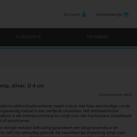
Account
Winkelmandje
% VERKOOP %
TOP MERKEN
p, zilver, D 4 cm
Artikelnummer
84061
oderne plafondopbouwlamp maakt indruk met haar eenvoudige, ronde
gwaardig metaal in een verfijnde zilverkleur. Het minimalistische
naadloos in elk interieurontwerp en zorgt voor een harmonieus totaalbeeld
al of woonkamer.
 stevige metalen behuizing garandeert een lange levensduur en
rm, zelfs bij veelvuldig gebruik. De nauwkeurige afwerking zorgt voor