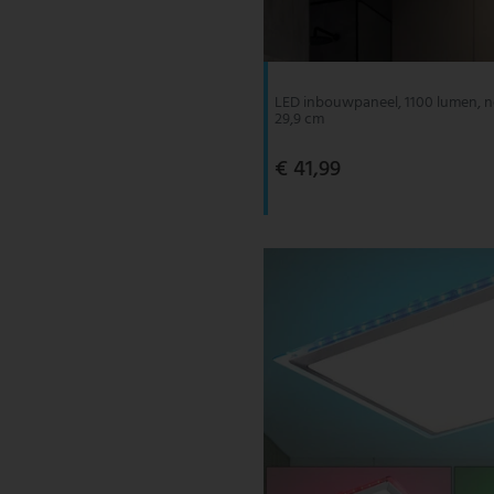
V-TAC
Wofi Leuchten
LED inbouwpaneel, 1100 lumen, ne
29,9 cm
€ 41,99