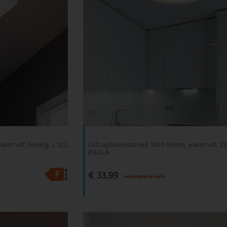
rm wit, hoekig, L 12,2
LED opbouwpaneel, 1600 lumen, warm wit, 22
PAULA
€ 33,99
Adviesprijs € 34,99