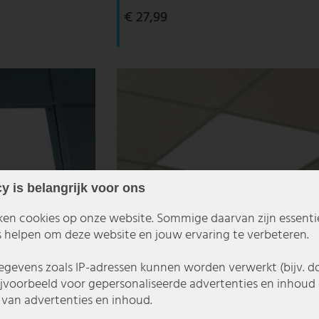
€ 27,99
y is belangrijk voor ons
ken cookies op onze website. Sommige daarvan zijn essentiee
 helpen om deze website en jouw ervaring te verbeteren.
gevens zoals IP-adressen kunnen worden verwerkt (bijv. d
ijvoorbeeld voor gepersonaliseerde advertenties en inhoud 
van advertenties en inhoud.