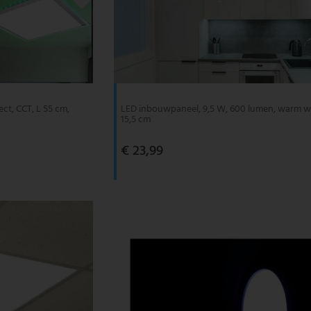
ct, CCT, L 55 cm,
LED inbouwpaneel, 9,5 W, 600 lumen, warm wit
15,5 cm
€ 23,99