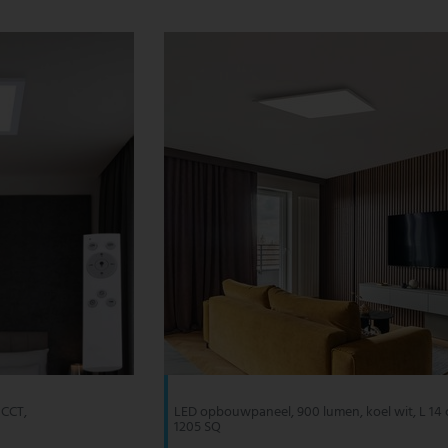
 CCT,
LED opbouwpaneel, 900 lumen, koel wit, L 14 
1205 SQ