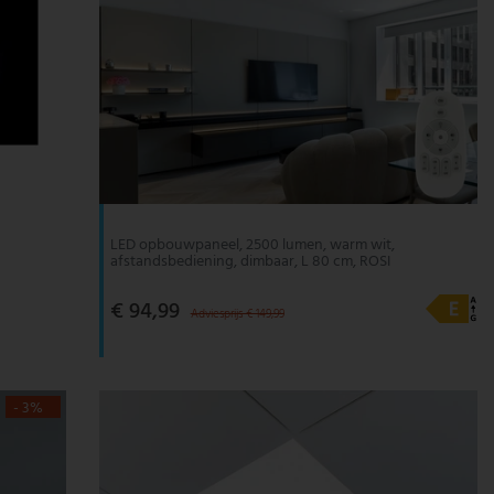
LED opbouwpaneel, 2500 lumen, warm wit,
afstandsbediening, dimbaar, L 80 cm, ROSI
€ 94,99
Adviesprijs € 149,99
- 3%