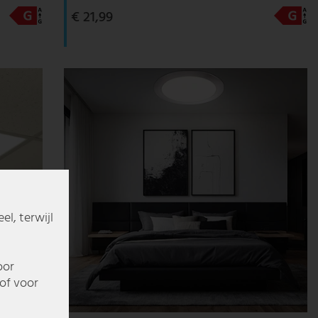
€ 21,99
l, terwijl
oor
of voor