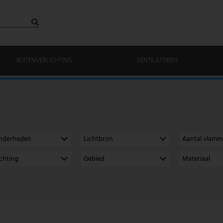
BUITENVERLICHTING
VENTILATOREN
onderheden
Lichtbron
Aantal vlam
richting
Gebied
Materiaal