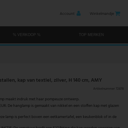
Account
Winkelmandje
% VERKOOP %
TOP MERKEN
tallen, kap van textiel, zilver, H 140 cm, AMY
Artikelnummer
72878
amp maakt indruk met haar pompeuze ontwerp.
R: De hanglamp is gemaakt van nikkel en een stoffen kap met glazen
e lamp is perfect boven een eetkamertafel, een keukenblok of in de