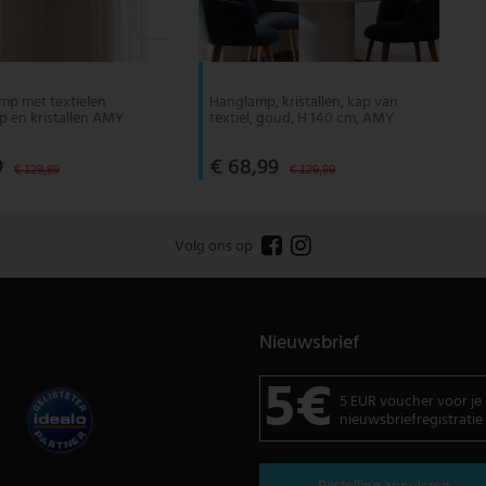
mp met textielen
Hanglamp, kristallen, kap van
 en kristallen AMY
textiel, goud, H 140 cm, AMY
9
€ 68,99
€ 129,99
€ 129,99
Volg ons op
Nieuwsbrief
5€
5 EUR voucher voor je
nieuwsbriefregistratie