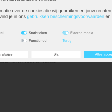
matie over de cookies die wij gebruiken en jouw rechten
vind je in ons
gebruiks­en beschermings­voorwaarden
en 
eel
Statistieken
Externe media
Functioneel
Terug
s afwijzen
Sla
Alles acce
an stof en acryl in glanzend zilver zet stijlvolle accenten en getuigt van
vermogen van 60 watt worden gebruikt.