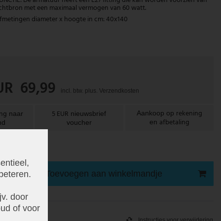
CTIE: De armatuur heeft een E27 fitting die kan worden voorzien van
ichtbron met een maximaal vermogen van 60 watt.
metingen diameter x hoogte in cm: 40x140
UR 69,99
incl. btw. plus.
Verzendkosten
rekening
ing
5 EUR
Aankoop op
naar
nieuwsbrief
afbetaling
en
nd
voucher
gen bij u thuis
entieel,
Toevoegen aan winkelmandje
beteren.
v. door
ud of voor
Instructies voor verwijdering