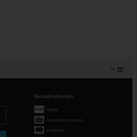
NL
Betaalmethoden
Paypal
Automatische incasso
Creditcard