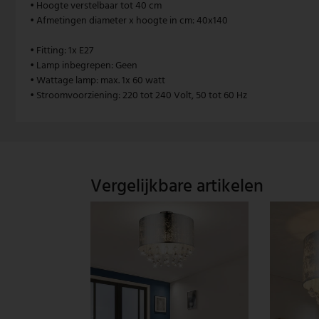
• Hoogte verstelbaar tot 40 cm
• Afmetingen diameter x hoogte in cm: 40x140
Vintage hanglamp
Paulmann
• Fitting: 1x E27
Witte hanglamp
Philips lampen
• Lamp inbegrepen: Geen
• Wattage lamp: max. 1x 60 watt
Trekpendellampen
Rabalux
• Stroomvoorziening: 220 tot 240 Volt, 50 tot 60 Hz
Reality Leuchten
Searchlight lampen
Vergelijkbare artikelen
Sigor
Sollux
Spot Light lampen
Steinhauer lampen
Trio Leuchten