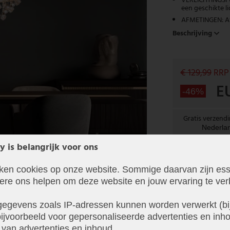
VERLICHTINGSFUN
een geschikte l
AFMETINGEN: Af
Beschrijving
€ 129,99
RRP
E
-46%
Gratis verzend
Nederla
y is belangrijk voor ons
In 1-3 werkda
iken cookies op onze website. Sommige daarvan zijn ess
dere ons helpen om deze website en jouw ervaring te ver
egevens zoals IP-adressen kunnen worden verwerkt (bij
ijvoorbeeld voor gepersonaliseerde advertenties en inho
 van advertenties en inhoud.