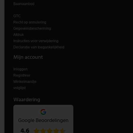
Baanaanbod
GTC
Recht op annulering
Gegevensbescherming
Afdruk
Instructies voor verwijdering
Declaratie van toegankelijkheid
Mijn account
Inloggen
Registreer
Winkelmandje
volglijst
Waardering
Google Beoordelingen
4.6