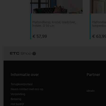
V-TAC
Wofi Leuchten
Plafondlamp, kristal, bladzilver,
Plafondla
helder, D 30 cm
lampenkap
€ 57,99
€ 63,9
Informatie over
Partner
Terugkeerportaal
Neem contact met ons op
idealo
Verzending
Betaling
Het bedrijf