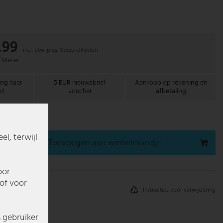
,99
incl. btw. plus.
Verzendkosten
/ Meter
ing
naar
5 EUR
nieuwsbrief
Aankoop op
rekening
en
nd
voucher
afbetaling
gen bij u thuis
l, terwijl
Toevoegen aan winkelmandje
oor
of voor
Instructies voor verwijdering
s gebruiker