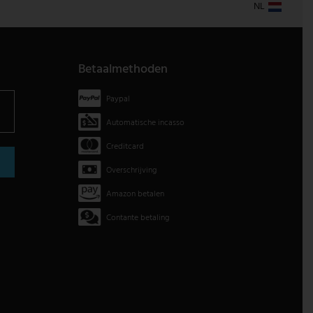
NL
Betaalmethoden
Paypal
Automatische incasso
Creditcard
Overschrijving
Amazon betalen
Contante betaling