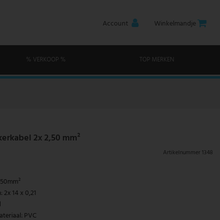
Account
Winkelmandje
% VERKOOP %
TOP MERKEN
kerkabel 2x 2,50 mm²
Artikelnummer
1348
2,50mm²
 2x 14 x 0,21
d
teriaal: PVC