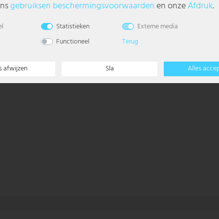
ons
gebruiks­en beschermings­voorwaarden
en onze
Afdruk
.
el
Statistieken
Externe media
Functioneel
Terug
s afwijzen
Sla
Alles acce