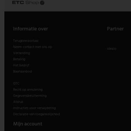
V-TAC
Wofi Leuchten
Informatie over
Partner
Terugkeerportaal
Neem contact met ons op
idealo
Verzending
Betaling
Het bedrijf
Baanaanbod
GTC
Recht op annulering
Gegevensbescherming
Afdruk
Instructies voor verwijdering
Declaratie van toegankelijkheid
Mijn account