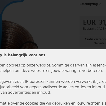
Beschrijving
EUR 31
Basisprijs
€ 1,28 
Gratis verzend
Nederla
y is belangrijk voor ons
In 1-3 werkda
ken cookies op onze website. Sommige daarvan zijn essentiee
 helpen om deze website en jouw ervaring te verbeteren.
gevens zoals IP-adressen kunnen worden verwerkt (bijv. d
ijvoorbeeld voor gepersonaliseerde advertenties en inhoud 
van advertenties en inhoud.
matie over de cookies die wij gebruiken en jouw rechten al