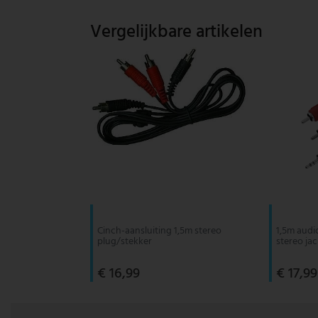
Vintage hanglamp
Paulmann
Vergelijkbare artikelen
Witte hanglamp
Philips lampen
Trekpendellampen
Rabalux
Reality Leuchten
Searchlight lampen
Sigor
Sollux
Cinch-aansluiting 1,5m stereo
1,5m audi
plug/stekker
stereo ja
Spot Light lampen
€ 16,99
€ 17,99
Steinhauer lampen
Trio Leuchten