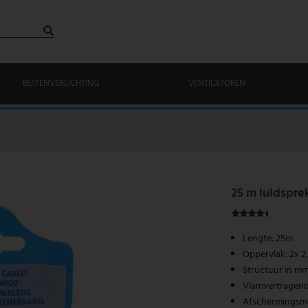
BUITENVERLICHTING
VENTILATOREN
25 m luidspre
Lengte: 25m
Oppervlak: 2x 
Structuur in mm:
Vlamvertragen
Afschermingsma